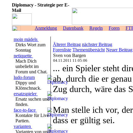
Diplomacy - Strategie per E-
Mail
Anmeldung
Datenbank
Regeln
Foren
FT
moin mädels
Älterer Beitrag
nächster Beitrag
Dirks Wort zum
Forenliste
Themenübersicht
Neuer Beitrag
Sonntag
Sven von Bargen
netiquette
04.11.2011 11:05:06
Mach Dich
... ein Spieler steht d
unbeliebt im
Forum und Chat.
ab, durch die er genau
ludo-forum
Dippy und
Zug durch, wäre das S
Klönschnack.
ersatzspieler
Ersatz suchen und
finden.
Man stelle ich vor, de
face-to-face
Kontakte für Live-
dass er gültig sei.
Partien.
varianten
Varianten von und