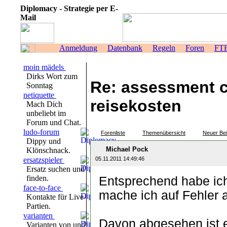
Diplomacy - Strategie per E-
Mail
Anmeldung
Datenbank
Regeln
Foren
FT
moin mädels
Dirks Wort zum
Re: assessment c
Sonntag
netiquette
reisekosten
Mach Dich
unbeliebt im
Forum und Chat.
ludo-forum
Forenliste
Themenübersicht
Neuer Bei
Dippy und
Michael Pock
Klönschnack.
ersatzspieler
05.11.2011 14:49:46
Ersatz suchen und
finden.
Entsprechend habe ich 
face-to-face
mache ich auf Fehler
Kontakte für Live-
Partien.
varianten
Davon abgesehen ist e
Varianten von und