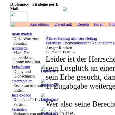
Diplomacy - Strategie per E-
Mail
Anmeldung
Datenbank
Regeln
Foren
FT
moin mädels
Älterer Beitrag
nächster Beitrag
Dirks Wort zum
Forenliste
Themenübersicht
Neuer Beitrag
Sonntag
Ansgar Riecken
netiquette
27.12.2011 19:01:59
Mach Dich
Leider ist der Herrsch
unbeliebt im
Forum und Chat.
sein Losglück an eine
ludo-forum
Dippy und
sein Erbe gesucht, da
Klönschnack.
ersatzspieler
1. Zugabgabe weiterge
Ersatz suchen und
finden.
face-to-face
Kontakte für Live-
Wer also seine Berech
Partien.
varianten
sich bitte.
Varianten von und