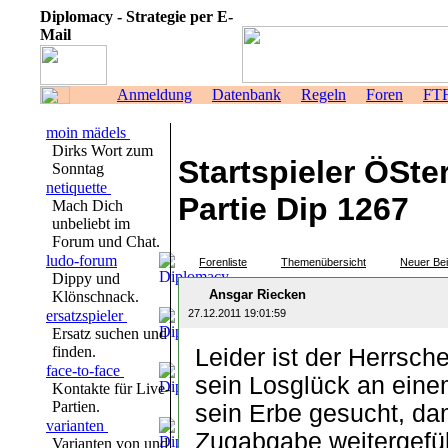
Diplomacy - Strategie per E-
Mail
Anmeldung
Datenbank
Regeln
Foren
FT
moin mädels
Dirks Wort zum
Startspieler ÖSte
Sonntag
netiquette
Partie Dip 1267
Mach Dich
unbeliebt im
Forum und Chat.
ludo-forum
Forenliste
Themenübersicht
Neuer Bei
Dippy und
Ansgar Riecken
Klönschnack.
ersatzspieler
27.12.2011 19:01:59
Ersatz suchen und
finden.
Leider ist der Herrsch
face-to-face
sein Losglück an eine
Kontakte für Live-
Partien.
sein Erbe gesucht, dam
varianten
Zugabgabe weitergefü
Varianten von und