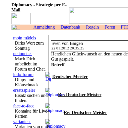
Diplomacy - Strategie per E-
Mail
Anmeldung
Datenbank
Regeln
Foren
FT
moin mädels
Dirks Wort zum
Sven von Bargen
Sonntag
22.01.2012 20:35:25
netiquette
Herzlichen Glückwunsch an den neuen deu
Mach Dich
Gut gespielt.
unbeliebt im
Betreff
Forum und Chat.
ludo-forum
Deutscher Meister
Dippy und
Klönschnack.
ersatzspieler
Re: Deutscher Meister
Ersatz suchen und
finden.
face-to-face
Kontakte für Live-
Re: Deutscher Meister
Partien.
varianten
Varianten von und