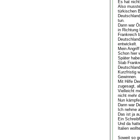
Es hat nicht
Also musste
türkischen B
Deutschland
tun.
Dann war Ös
in Richtung
Frankreich 
Deutschland 
entwickelt.
Mein Angriff
Schon hier w
Später habe
Stab Frankre
Deutschland 
Kurzfristig
Gewinnen.
Mit Hilfe De
zugesagt, a
Vielleicht m
nicht mehr d
Nun kämpfen
Dann war De
Ich nehme a
Das ist ja a
Ein Schreib
Und da hatt
Italien woll
Soweit so g