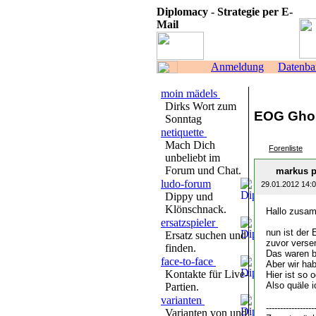
Diplomacy - Strategie per E-
Mail
Anmeldung
Datenba
moin mädels
Dirks Wort zum
EOG Ghost
Sonntag
netiquette
Mach Dich
Forenliste
unbeliebt im
Forum und Chat.
markus p
ludo-forum
29.01.2012 14:
Dippy und
Klönschnack.
Hallo zusa
ersatzspieler
nun ist der
Ersatz suchen und
zuvor verse
finden.
Das waren b
face-to-face
Aber wir ha
Kontakte für Live-
Hier ist so o
Also quäle 
Partien.
varianten
-----------------
Varianten von und