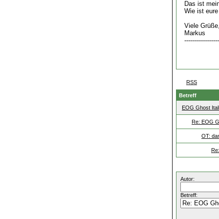
Das ist mei
Wie ist eure
Viele Grüße
Markus
-----------------
RSS
Betreff
EOG Ghost Ital
Re: EOG Gh
OT: dan
Re:
Autor:
Betreff: