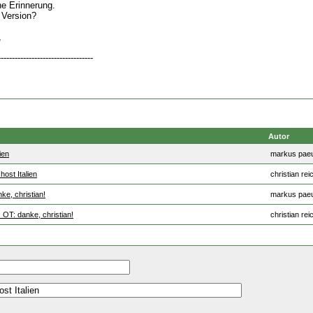
ne Erinnerung.
 Version?
,
----------------------------------
Autor
ien
markus pae
ost Italien
christian rei
ke, christian!
markus pae
 OT: danke, christian!
christian rei