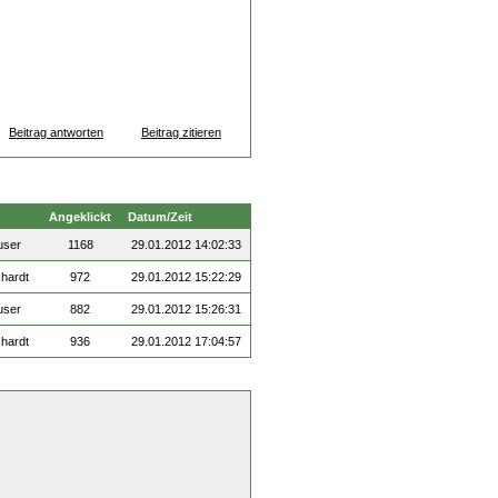
Beitrag antworten
Beitrag zitieren
Angeklickt
Datum/Zeit
user
1168
29.01.2012 14:02:33
chardt
972
29.01.2012 15:22:29
user
882
29.01.2012 15:26:31
chardt
936
29.01.2012 17:04:57