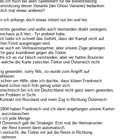
e ich mich bei allen Spielleitern für die Bereitstellung
terstützung dieser Variante (der Ghost Variante) bedanken.
klich mal etwas anderes!!
bin ich anfangs doch etwas irritiert nur hin und her
 nichts gesehen und wollte auch niemanden direkt verärgern,
urchaus ja A Ven - Tyr probiert habe.
ch hatte ich schnell das Gefühl, dass der Kampf nicht auf
schen Front ausgetragen wird.
war auch ein Vertrauenspartner, aber unsere Züge gelangen
cht ganz koordiniert gegen die Türkei.
atte ich es nur falsch verstanden, aber wir hatten Bouncen
 welche die Karte zwischen Türkei und Österreich nicht
ig geworden, sorry Nils, so wurde zum Angriff auf
geblasen.
 schon um Hilfe, aber ich dachte, dass klären Frankreich
land schon noch früh genug unter sich.
stechnisch bin ich mit Deutschland nicht ganz warm geworden,
in Problem in Sicht.
Kontakt mit Russland und mein Zug in Richtung Österreich
 1904 haben Frankreich und ich dann angefangen unsere Karten
t auszutauschen.
h ich jede Menge.
 Österreich galt die Strategie: Erst mal die Heimatcenter
 der Rest kommt dann automatisch.
 versucht, die Türkei mit auf die Reise in Richtung
u nehmen.