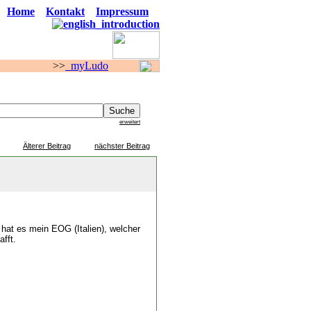
Home
Kontakt
Impressum
>
myLudo
F O R E N
erweitert
Älterer Beitrag
nächster Beitrag
hat es mein EOG (Italien), welcher
fft.