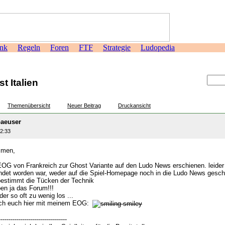
nk
Regeln
Foren
FTF
Strategie
Ludopedia
>
 Italien
Themenübersicht
Neuer Beitrag
Druckansicht
aeuser
02:33
mmen,
 EOG von Frankreich zur Ghost Variante auf den Ludo News erschienen. leider 
ndet worden war, weder auf die Spiel-Homepage noch in die Ludo News gescha
estimmt die Tücken der Technik
ben ja das Forum!!!
der so oft zu wenig los ...
ich euch hier mit meinem EOG:
----------------------------------