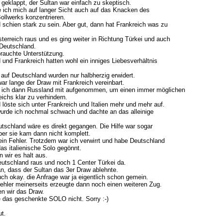
 geklappt, der Sultan war einfach zu skeptisch.
 ich mich auf langer Sicht auch auf das Knacken des
ollwerks konzentrieren.
 schien stark zu sein. Aber gut, dann hat Frankreich was zu
terreich raus und es ging weiter in Richtung Türkei und auch
 Deutschland.
brauchte Unterstützung.
und Frankreich hatten wohl ein inniges Liebesverhältnis
 auf Deutschland wurden nur halbherzig erwidert.
ar lange der Draw mit Frankreich vereinbart.
 ich dann Russland mit aufgenommen, um einen immer möglichen
ichs klar zu verhindern.
löste sich unter Frankreich und Italien mehr und mehr auf.
 wurde ich nochmal schwach und dachte an das alleinige
utschland wäre es direkt gegangen. Die Hilfe war sogar
ber sie kam dann nicht komplett.
ein Fehler. Trotzdem war ich verwirrt und habe Deutschland
as italienische Solo gegönnt.
 wir es halt aus.
utschland raus und noch 1 Center Türkei da.
n, dass der Sultan das 3er Draw ablehnte.
uch okay. die Anfrage war ja eigentlich schon gemein.
fehler meinerseits erzeugte dann noch einen weiteren Zug.
en wir das Draw.
te das geschenkte SOLO nicht. Sorry :-)
ut.