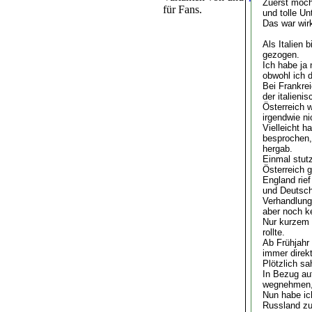
Zuerst möcht
für Fans.
und tolle Un
Das war wir
Als Italien 
gezogen.
Ich habe ja
obwohl ich d
Bei Frankrei
der italieni
Österreich 
irgendwie ni
Vielleicht h
besprochen,
hergab.
Einmal stutz
Österreich 
England rief
und Deutsch
Verhandlung
aber noch ke
Nur kurzem 
rollte.
Ab Frühjahr
immer direk
Plötzlich sa
In Bezug auf
wegnehmen,
Nun habe ich
Russland z