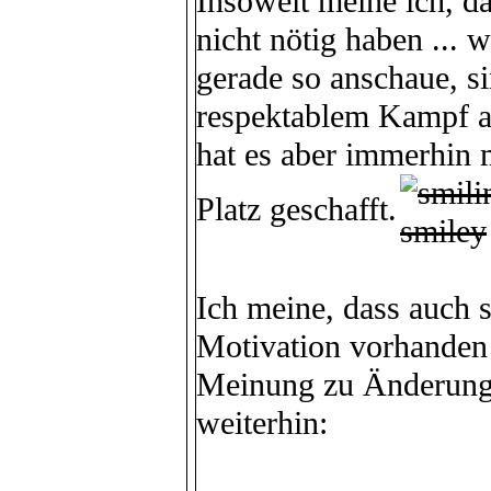
Insoweit meine ich, da
nicht nötig haben ... 
gerade so anschaue, s
respektablem Kampf au
hat es aber immerhin m
Platz geschafft.
Ich meine, dass auch s
Motivation vorhanden s
Meinung zu Änderunge
weiterhin: