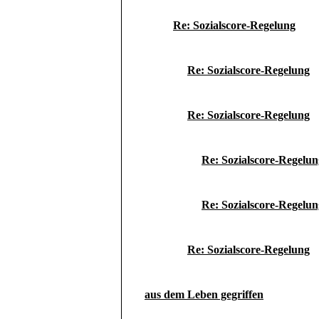
Re: Sozialscore-Regelung
Re: Sozialscore-Regelung
Re: Sozialscore-Regelung
Re: Sozialscore-Regelun
Re: Sozialscore-Regelun
Re: Sozialscore-Regelung
aus dem Leben gegriffen