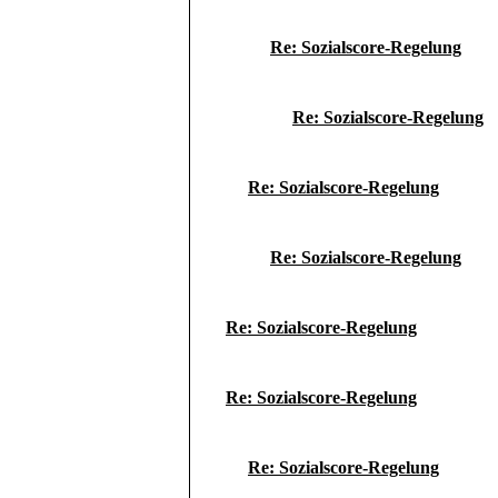
Re: Sozialscore-Regelung
Re: Sozialscore-Regelung
Re: Sozialscore-Regelung
Re: Sozialscore-Regelung
Re: Sozialscore-Regelung
Re: Sozialscore-Regelung
Re: Sozialscore-Regelung