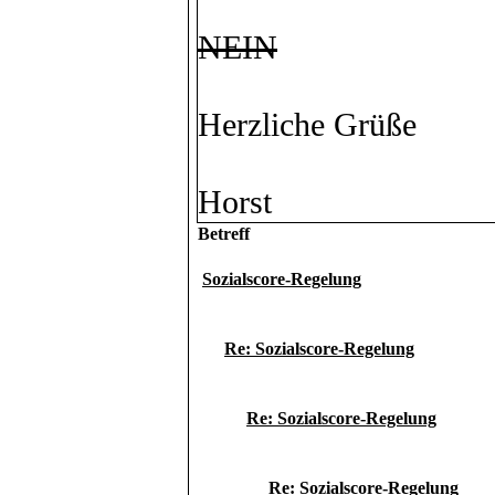
NEIN
Herzliche Grüße
Horst
Betreff
Sozialscore-Regelung
Re: Sozialscore-Regelung
Re: Sozialscore-Regelung
Re: Sozialscore-Regelung