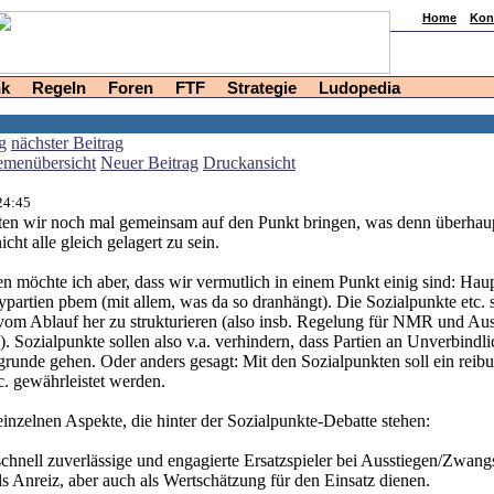
Home
Kon
nk
Regeln
Foren
FTF
Strategie
Ludopedia
g
nächster Beitrag
menübersicht
Neuer Beitrag
Druckansicht
24:45
llten wir noch mal gemeinsam auf den Punkt bringen, was denn überhaup
icht alle gleich gelagert zu sein.
n möchte ich aber, dass wir vermutlich in einem Punkt einig sind: Haup
partien pbem (mit allem, was da so dranhängt). Die Sozialpunkte etc. s
 vom Ablauf her zu strukturieren (also insb. Regelung für NMR und Aus
n). Sozialpunkte sollen also v.a. verhindern, dass Partien an Unverbindl
runde gehen. Oder anders gesagt: Mit den Sozialpunkten soll ein reibu
c. gewährleistet werden.
einzelnen Aspekte, die hinter der Sozialpunkte-Debatte stehen:
schnell zuverlässige und engagierte Ersatzspieler bei Ausstiegen/Zwang
als Anreiz, aber auch als Wertschätzung für den Einsatz dienen.