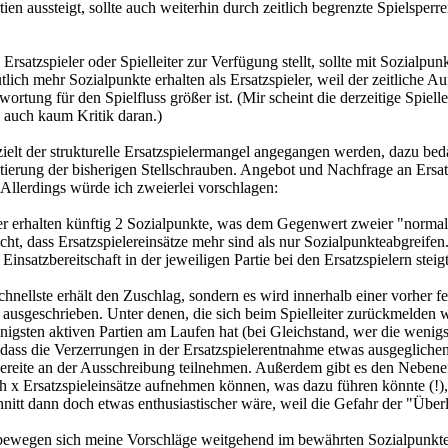
ien aussteigt, sollte auch weiterhin durch zeitlich begrenzte Spielsper
 Ersatzspieler oder Spielleiter zur Verfügung stellt, sollte mit Sozialpu
utlich mehr Sozialpunkte erhalten als Ersatzspieler, weil der zeitliche 
rtung für den Spielfluss größer ist. (Mir scheint die derzeitige Spiell
a auch kaum Kritik daran.)
ezielt der strukturelle Ersatzspielermangel angegangen werden, dazu bed
tierung der bisherigen Stellschrauben. Angebot und Nachfrage an Ersatz
 Allerdings würde ich zweierlei vorschlagen:
ler erhalten künftig 2 Sozialpunkte, was dem Gegenwert zweier "normal
cht, dass Ersatzspielereinsätze mehr sind als nur Sozialpunkteabgreifen
 Einsatzbereitschaft in der jeweiligen Partie bei den Ersatzspielern steigt
chnellste erhält den Zuschlag, sondern es wird innerhalb einer vorher fe
 ausgeschrieben. Unter denen, die sich beim Spielleiter zurückmelden w
enigsten aktiven Partien am Laufen hat (bei Gleichstand, wer die wenig
, dass die Verzerrungen in der Ersatzspielerentnahme etwas ausgegliche
bereite an der Ausschreibung teilnehmen. Außerdem gibt es den Nebeneff
ich x Ersatzspieleinsätze aufnehmen können, was dazu führen könnte (!),
hnitt dann doch etwas enthusiastischer wäre, weil die Gefahr der "Über
 bewegen sich meine Vorschläge weitgehend im bewährten Sozialpunkte-