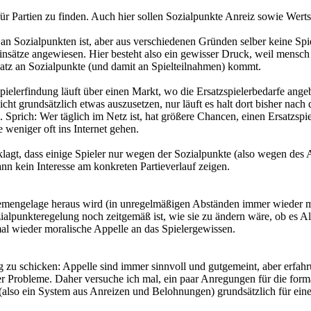
r für Partien zu finden. Auch hier sollen Sozialpunkte Anreiz sowie Wer
an Sozialpunkten ist, aber aus verschiedenen Gründen selber keine Spi
einsätze angewiesen. Hier besteht also ein gewisser Druck, weil mensch
nsatz an Sozialpunkte (und damit an Spielteilnahmen) kommt.
spielerfindung läuft über einen Markt, wo die Ersatzspielerbedarfe ang
cht grundsätzlich etwas auszusetzen, nur läuft es halt dort bisher nach
. Sprich: Wer täglich im Netz ist, hat größere Chancen, einen Ersatzspiel
e weniger oft ins Internet gehen.
lagt, dass einige Spieler nur wegen der Sozialpunkte (also wegen des An
ann kein Interesse am konkreten Partieverlauf zeigen.
mengelage heraus wird (in unregelmäßigen Abständen immer wieder ma
zialpunkteregelung noch zeitgemäß ist, wie sie zu ändern wäre, ob es Al
l wieder moralische Appelle an das Spielergewissen.
zu schicken: Appelle sind immer sinnvoll und gutgemeint, aber erfah
r Probleme. Daher versuche ich mal, ein paar Anregungen für die forma
(also ein System aus Anreizen und Belohnungen) grundsätzlich für eine