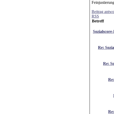
Feinjustierun
Beitrag antwo
RSS
Betreff
Sozialscore
Re: Sozi
Re: So
Re:
Re: