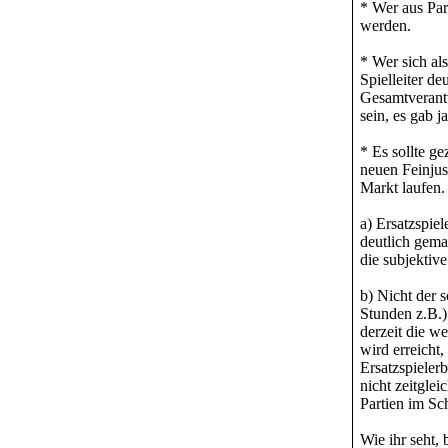
* Wer aus Part
werden.
* Wer sich als
Spielleiter de
Gesamtverantwo
sein, es gab j
* Es sollte g
neuen Feinjus
Markt laufen.
a) Ersatzspie
deutlich gema
die subjektive
b) Nicht der s
Stunden z.B.)
derzeit die w
wird erreicht
Ersatzspieler
nicht zeitgle
Partien im Sc
Wie ihr seht,