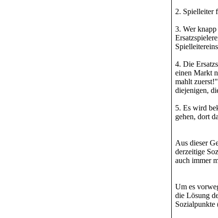
2. Spielleite
3. Wer knapp 
Ersatzspieler
Spielleiterei
4. Die Ersatz
einen Markt ni
mahlt zuerst!"
diejenigen, di
5. Es wird bek
gehen, dort d
Aus dieser Ge
derzeitige So
auch immer ma
Um es vorweg 
die Lösung de
Sozialpunkte 