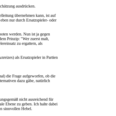
tschätzung ausdrücken.
elleitung übernehmen kann, ist auf
 eben nur durch Ersatzspieler- oder
eboten werden. Nun ist ja gegen
 dem Prinzip: "Wer zuerst malt,
ereinsatz zu ergattern, als
reizes) als Ersatzspieler in Partien
l) die Frage aufgeworfen, ob die
ternativen dazu gäbe, natürlich
rungsgemäß nicht ausreichend für
le Ebene zu geben. Ich halte dabei
n sinnvollen Hebel.