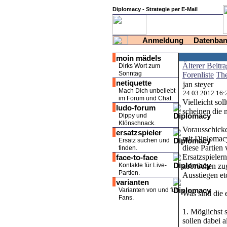
Diplomacy - Strategie per E-Mail
Anmeldung
Datenba
moin mädels
Älterer Beitra
Dirks Wort zum
Sonntag
Forenliste
The
netiquette
jan steyer
Mach Dich unbeliebt
24.03.2012 16:
im Forum und Chat.
Vielleicht so
ludo-forum
scheinen die n
Dippy und
Klönschnack.
Vorausschicke
ersatzspieler
mit Diplomacy
Ersatz suchen und
diese Partien
finden.
Ersatzspieler
face-to-face
Kontakte für Live-
abbrüchen zug
Partien.
Ausstiegen et
varianten
Varianten von und für
Was sind die 
Fans.
1. Möglichst 
sollen dabei 