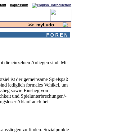
takt
Impressum
>>
myLudo
F O R E N
t die einzelnen Anliegen sind. Mir
tziel ist der gemeinsame Spielspaß
ind lediglich formales Vehikel, um
stieg sowie Einstieg von
ichkeit und Spielunterbrechungen/-
ngsloser Ablauf auch bei
sausstiegen zu finden. Sozialpunkte