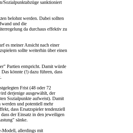
ren/Sozialpunktabzüge sanktioniert
nkten belohnt werden. Dabei sollten
Aufwand und die
eiterregelung da durchaus effektiv zu
arf es meiner Ansicht nach einer
spielern sollte weiterhin über einen
er" Partien entspricht. Damit würde
. Das könnte (!) dazu führen, dass
.
stgelegten Frist (48 oder 72
ird derjenige ausgewählt, der
sten Sozialpunkte aufweist). Damit
n werden und potentiell mehr
ekt, dass Ersatzspieler tendenziell
 dass der Einsatz in den jeweiligen
lastung" sänke.
Modell, allerdings mit