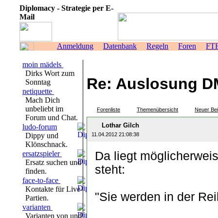
Diplomacy - Strategie per E-
Mail
Anmeldung
Datenbank
Regeln
Foren
FT
moin mädels
Dirks Wort zum
Re: Auslosung D
Sonntag
netiquette
Mach Dich
unbeliebt im
Forenliste
Themenübersicht
Neuer Bei
Forum und Chat.
Lothar Gilch
ludo-forum
Dippy und
11.04.2012 21:08:38
Klönschnack.
ersatzspieler
Da liegt möglicherwei
Ersatz suchen und
steht:
finden.
face-to-face
Kontakte für Live-
"Sie werden in der Rei
Partien.
varianten
Varianten von und