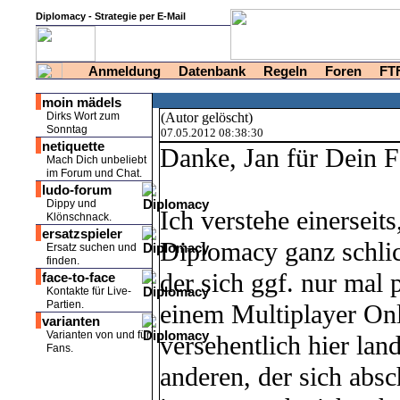
Diplomacy - Strategie per E-Mail
Anmeldung
Datenbank
Regeln
Foren
FT
moin mädels
Dirks Wort zum
(Autor gelöscht)
Sonntag
07.05.2012 08:38:30
netiquette
Danke, Jan für Dein 
Mach Dich unbeliebt
im Forum und Chat.
ludo-forum
Dippy und
Ich verstehe einerseit
Klönschnack.
ersatzspieler
Diplomacy ganz schlich
Ersatz suchen und
finden.
der sich ggf. nur mal
face-to-face
Kontakte für Live-
Partien.
einem Multiplayer On
varianten
Varianten von und für
versehentlich hier lan
Fans.
anderen, der sich abs