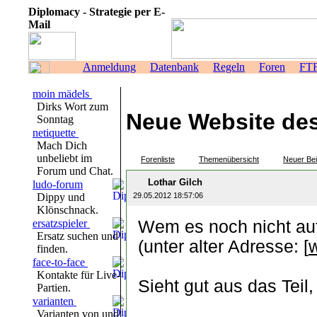
Diplomacy - Strategie per E-
Mail
Anmeldung
Datenbank
Regeln
Foren
FT
moin mädels
Dirks Wort zum
Neue Website de
Sonntag
netiquette
Mach Dich
unbeliebt im
Forenliste
Themenübersicht
Neuer Bei
Forum und Chat.
Lothar Gilch
ludo-forum
Dippy und
29.05.2012 18:57:06
Klönschnack.
ersatzspieler
Wem es noch nicht auf
Ersatz suchen und
(unter alter Adresse: [
finden.
face-to-face
Kontakte für Live-
Sieht gut aus das Tei
Partien.
varianten
Varianten von und