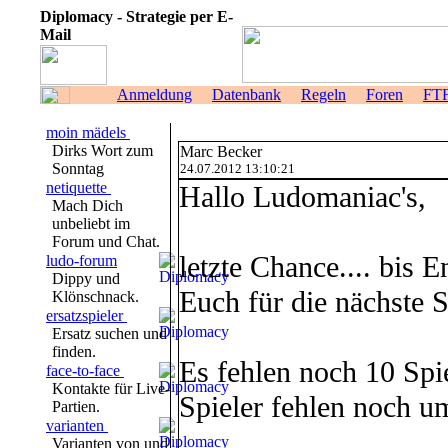
Diplomacy - Strategie per E-
Mail
Anmeldung
Datenbank
Regeln
Foren
FT
moin mädels
Dirks Wort zum
Marc Becker
Sonntag
24.07.2012 13:10:21
netiquette
Hallo Ludomaniac's,
Mach Dich
unbeliebt im
Forum und Chat.
letzte Chance.... bis 
ludo-forum
Dippy und
Euch für die nächste
Klönschnack.
ersatzspieler
Ersatz suchen und
finden.
Es fehlen noch 10 Spie
face-to-face
Kontakte für Live-
Spieler fehlen noch um
Partien.
varianten
Varianten von und