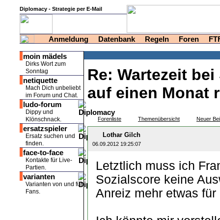
Diplomacy - Strategie per E-Mail
Anmeldung
Datenbank
Regeln
Foren
FT
moin mädels
Dirks Wort zum
Re: Wartezeit bei
Sonntag
netiquette
auf einen Monat 
Mach Dich unbeliebt
im Forum und Chat.
ludo-forum
Dippy und
Klönschnack.
Forenliste
Themenübersicht
Neuer Bei
ersatzspieler
Lothar Gilch
Ersatz suchen und
finden.
06.09.2012 19:25:07
face-to-face
Kontakte für Live-
Letztlich muss ich Fra
Partien.
varianten
Sozialscore keine Aus
Varianten von und für
Anreiz mehr etwas für 
Fans.