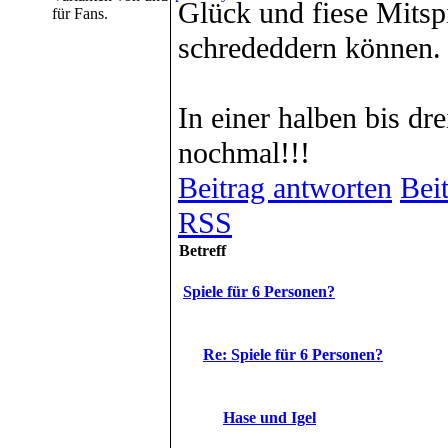
Glück und fiese Mitsp
für Fans.
schrededdern können.
In einer halben bis dre
nochmal!!!
Beitrag antworten
Beit
RSS
Betreff
Spiele für 6 Personen?
Re: Spiele für 6 Personen?
Hase und Igel