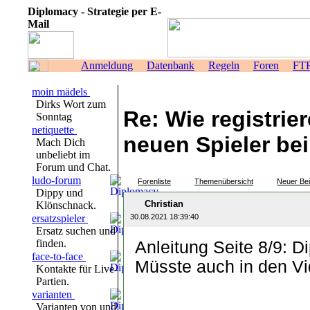
Diplomacy - Strategie per E-
Mail
Anmeldung
Datenbank
Regeln
Foren
FT
moin mädels
Dirks Wort zum
Re: Wie registrier
Sonntag
netiquette
neuen Spieler be
Mach Dich
unbeliebt im
Forum und Chat.
ludo-forum
Forenliste
Themenübersicht
Neuer Bei
Dippy und
Christian
Klönschnack.
ersatzspieler
30.08.2021 18:39:40
Ersatz suchen und
finden.
Anleitung Seite 8/9: 
face-to-face
Müsste auch in den Vi
Kontakte für Live-
Partien.
varianten
Varianten von und