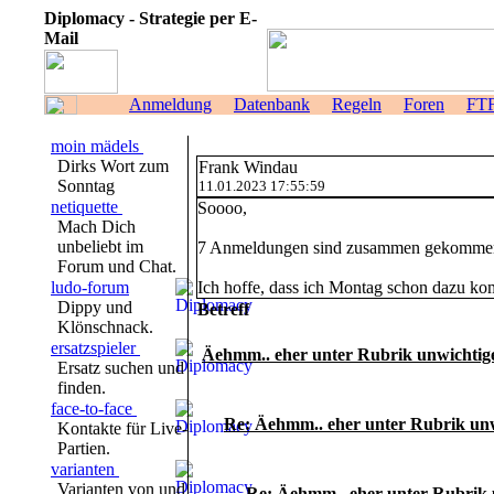
Diplomacy - Strategie per E-
Mail
Anmeldung
Datenbank
Regeln
Foren
FT
moin mädels
Dirks Wort zum
Frank Windau
Sonntag
11.01.2023 17:55:59
netiquette
Soooo,
Mach Dich
unbeliebt im
7 Anmeldungen sind zusammen gekomme
Forum und Chat.
ludo-forum
Ich hoffe, dass ich Montag schon dazu kom
Dippy und
Betreff
Klönschnack.
ersatzspieler
Äehmm.. eher unter Rubrik unwichtige
Ersatz suchen und
finden.
face-to-face
Re: Äehmm.. eher unter Rubrik unw
Kontakte für Live-
Partien.
varianten
Varianten von und
Re: Äehmm.. eher unter Rubrik u