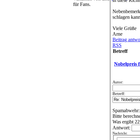
in diese Rich
für Fans.
Nebenbemerku
schlagen kann
Viele Grüße
Arne
Beitrag antwo
RSS
Betreff
Nobelpreis 
Autor:
Betreff:
Spamabwehr:
Bitte berechn
Was ergibt 22
Antwort:
Nachricht: