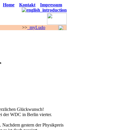
Home
Kontakt
Impressum
>
myLudo
F O R E N
r
Herzlichen Glückwunsch!
ei der WDC in Berlin vierter.
t. Nachdem gestern der Physikpreis