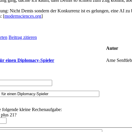
tung ging, dachte ich kaum, dass Demis so schnell zum Zug kommt, aber 
ng: Nicht Demis sondern der Konkurrenz ist es gelungen, eine AI zu
: [
modernsciences.org
]
rten
Beitrag zitieren
Autor
Arne Senftle
für einen Diplomacy-Spieler
e folgende kleine Rechenaufgabe:
 plus 21?