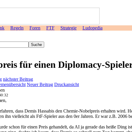
nk
Regeln
Foren
FTF
Strategie
Ludopedia
>
reis für einen Diplomacy-Spiele
g
nächster Beitrag
menübersicht
Neuer Beitrag
Druckansicht
ben
40:32
en,
rfahren, dass Demis Hassabis den Chemie-Nobelpreis erhalten wird. 
 ihn vielleicht als FtF-Spieler aus den 0er Jahren. Er war z.B. 2006 b
de schon für einen Preis gehandelt, da AI ja gerade das heiße Ding is