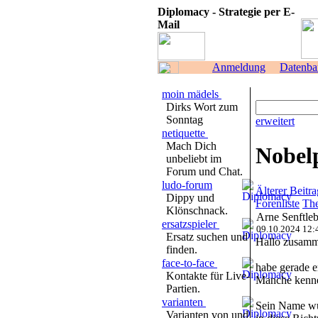
Diplomacy - Strategie per E-
Mail
Anmeldung
Datenba
moin mädels
Dirks Wort zum
Sonntag
erweitert
netiquette
Mach Dich
Nobelp
unbeliebt im
Forum und Chat.
ludo-forum
Älterer Beitra
Dippy und
Forenliste
The
Klönschnack.
Arne Senftle
ersatzspieler
09.10.2024 12:
Ersatz suchen und
Hallo zusamm
finden.
face-to-face
habe gerade e
Kontakte für Live-
Manche kennen
Partien.
varianten
Sein Name wur
Varianten von und