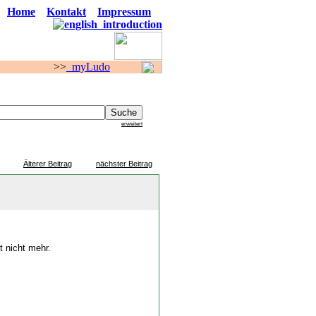
Home
Kontakt
Impressum
>
myLudo
F O R E N
erweitert
Älterer Beitrag
nächster Beitrag
t nicht mehr.