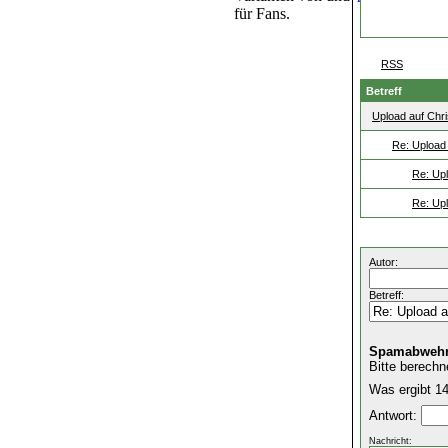
für Fans.
RSS
Betreff
Upload auf Chr
Re: Upload
Re: Upl
Re: Upl
Autor:
Betreff:
Spamabwehr
Bitte berechn
Was ergibt 14
Antwort:
Nachricht: