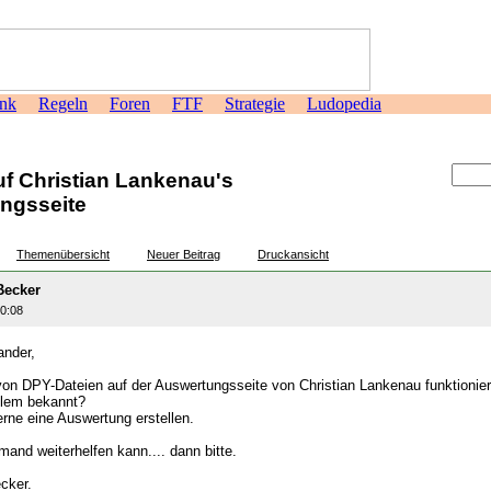
nk
Regeln
Foren
FTF
Strategie
Ludopedia
>
f Christian Lankenau's
ngsseite
Themenübersicht
Neuer Beitrag
Druckansicht
Becker
40:08
ander,
von DPY-Dateien auf der Auswertungsseite von Christian Lankenau funktionier
blem bekannt?
rne eine Auswertung erstellen.
and weiterhelfen kann.... dann bitte.
cker.