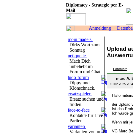
Diplomacy - Strategie per E-
Mail
Anmeldung
Datenba
moin mädels
Dirks Wort zum
Upload au
Sonntag
Auswertu
netiquette
Mach Dich
unbeliebt im
Forenliste
Forum und Chat.
ludo-forum
marc-A. 
Dippy und
10.02.2025 20:
Klönschnack.
ersatzspieler
Hallo mitein
Ersatz suchen und
finden.
der Upload 
Ist das Pro
face-to-face
Ich würde ge
Kontakte für Live-
Partien.
Wenn mir jem
varianten
VG Marc Be
Varianten von und