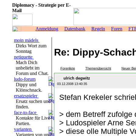
Diplomacy - Strategie per E-
Mail
Anmeldung
Datenbank
Regeln
Foren
FT
moin mädels
Dirks Wort zum
Re: Dippy-Schac
Sonntag
netiquette
Mach Dich
unbeliebt im
Forenliste
Themenübersicht
Neuer Bei
Forum und Chat.
ulrich degwitz
ludo-forum
Dippy und
03.12.2008 13:40:35
Klönschnack.
ersatzspieler
Stefan Krekeler schrie
Ersatz suchen und
finden.
face-to-face
> dem Betreff zufolge 
Kontakte für Live-
> Ludospieler Arne Se
Partien.
varianten
> diese olle Multiple 
Varianten von und