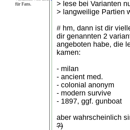
> lese bei Varianten n
für Fans.
> langweilige Partien 
# hm, dann ist dir vie
dir genannten 2 varian
angeboten habe, die l
kamen:
- milan
- ancient med.
- colonial anonym
- modern survive
- 1897, ggf. gunboat
aber wahrscheinlich si
?)