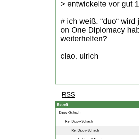
> entwickelte vor gut 
# ich weiß. "duo" wird
on One Diplomacy hab 
weiterhelfen?
ciao, ulrich
RSS
Betreff
Dippy-Schach
Re: Dippy-Schach
Re: Dippy-Schach