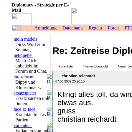
Diplomacy - Strategie per E-
Mail
Anmeldung
Datenbank
Regeln
Foren
FT
moin mädels
Dirks Wort zum
Re: Zeitreise Di
Sonntag
netiquette
Mach Dich
unbeliebt im
Forenliste
Themenübersicht
Neuer Bei
Forum und Chat.
christian reichardt
ludo-forum
Dippy und
07.06.2009 23:20:10
Klönschnack.
ersatzspieler
Klingt alles toll, da w
Ersatz suchen und
etwas aus.
finden.
face-to-face
gruss
Kontakte für Live-
christian reichardt
Partien.
varianten
Varianten von und