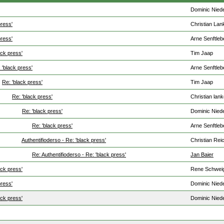
Dominic Niede
press'
Christian La
press'
Arne Senftleb
ack press'
Tim Jaap
 'black press'
Arne Senftleb
Re: 'black press'
Tim Jaap
Re: 'black press'
Christian lan
Re: 'black press'
Dominic Niede
Re: 'black press'
Arne Senftleb
Authentifioderso - Re: 'black press'
Christian Rei
Re: Authentifioderso - Re: 'black press'
Jan Baier
ack press'
Rene Schwei
press'
Dominic Niede
ack press'
Dominic Niede