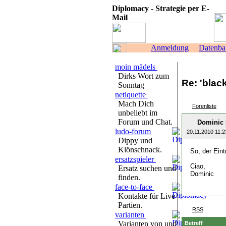
Diplomacy - Strategie per E-
Mail
Anmeldung
Datenba
moin mädels
Dirks Wort zum
Re: 'blac
Sonntag
netiquette
Mach Dich
Forenliste
unbeliebt im
Forum und Chat.
Dominic 
ludo-forum
20.11.2010 11:2
Dippy und
Klönschnack.
So, der Eint
ersatzspieler
Ciao,
Ersatz suchen und
Dominic
finden.
face-to-face
Kontakte für Live-
Partien.
RSS
varianten
Varianten von und
Betreff