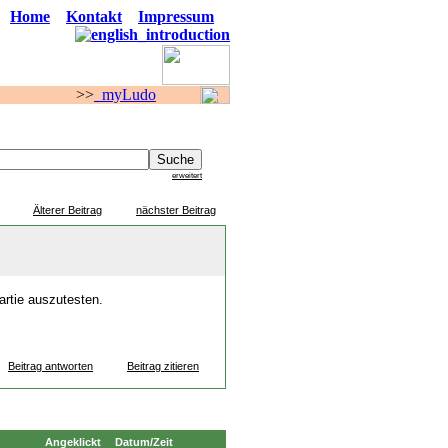
Home
Kontakt
Impressum
>
myLudo
F O R E N
erweitert
Älterer Beitrag
nächster Beitrag
artie auszutesten.
Beitrag antworten
Beitrag zitieren
Angeklickt
Datum/Zeit