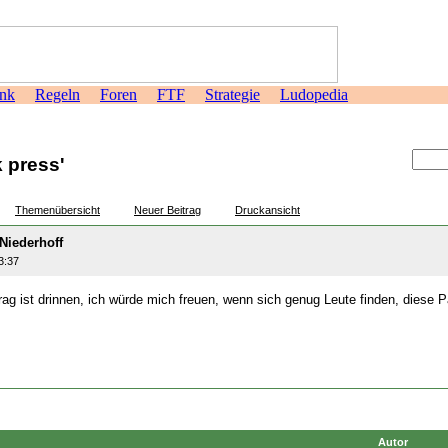
nk
Regeln
Foren
FTF
Strategie
Ludopedia
>
k press'
Themenübersicht
Neuer Beitrag
Druckansicht
Niederhoff
3:37
rag ist drinnen, ich würde mich freuen, wenn sich genug Leute finden, diese P
Autor