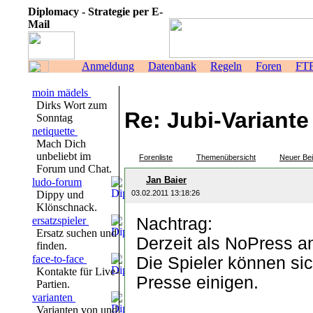
Diplomacy - Strategie per E-
Mail
Anmeldung
Datenbank
Regeln
Foren
FT
moin mädels
Dirks Wort zum
Re: Jubi-Variante
Sonntag
netiquette
Mach Dich
unbeliebt im
Forenliste
Themenübersicht
Neuer Bei
Forum und Chat.
Jan Baier
ludo-forum
Dippy und
03.02.2011 13:18:26
Klönschnack.
ersatzspieler
Nachtrag:
Ersatz suchen und
Derzeit als NoPress a
finden.
face-to-face
Die Spieler können si
Kontakte für Live-
Presse einigen.
Partien.
varianten
Varianten von und