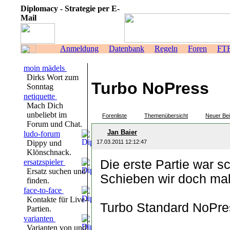
Diplomacy - Strategie per E-
Mail
Anmeldung
Datenbank
Regeln
Foren
FT
moin mädels
Dirks Wort zum
Turbo NoPress
Sonntag
netiquette
Mach Dich
unbeliebt im
Forenliste
Themenübersicht
Neuer Bei
Forum und Chat.
Jan Baier
ludo-forum
Dippy und
17.03.2011 12:12:47
Klönschnack.
ersatzspieler
Die erste Partie war s
Ersatz suchen und
Schieben wir doch mal
finden.
face-to-face
Kontakte für Live-
Turbo Standard NoPres
Partien.
varianten
Varianten von und