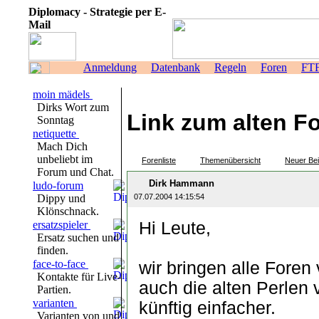
Diplomacy - Strategie per E-
Mail
Anmeldung
Datenbank
Regeln
Foren
FT
moin mädels
Dirks Wort zum
Link zum alten F
Sonntag
netiquette
Mach Dich
unbeliebt im
Forenliste
Themenübersicht
Neuer Bei
Forum und Chat.
Dirk Hammann
ludo-forum
Dippy und
07.07.2004 14:15:54
Klönschnack.
ersatzspieler
Hi Leute,
Ersatz suchen und
finden.
face-to-face
wir bringen alle Foren
Kontakte für Live-
auch die alten Perlen
Partien.
varianten
künftig einfacher.
Varianten von und