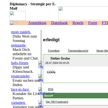
Diplomacy - Strategie per E-
Mail
Anmeldung
Datenbank
Regeln
Foren
FT
moin mädels
Dirks Wort zum
erledigt
Sonntag
netiquette
Mach Dich
Forenliste
Themenübersicht
Neuer Bei
unbeliebt im
Forum und Chat.
Stefan Grube
ludo-forum
28.07.2004 09:29:25
Dippy und
Klönschnack.
COOL
ersatzspieler
Ersatz suchen und
finden.
face-to-face
RSS
Kontakte für Live-
Betreff
Partien.
Dip 708 Frankreich
varianten
Varianten von und