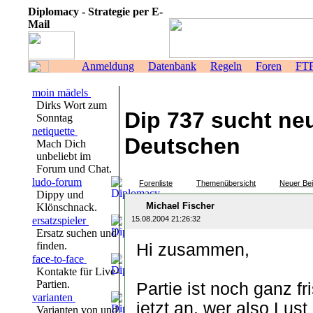
Diplomacy - Strategie per E-
Mail
Anmeldung
Datenbank
Regeln
Foren
FT
moin mädels
Dirks Wort zum
Dip 737 sucht ne
Sonntag
netiquette
Deutschen
Mach Dich
unbeliebt im
Forum und Chat.
ludo-forum
Forenliste
Themenübersicht
Neuer Bei
Dippy und
Michael Fischer
Klönschnack.
ersatzspieler
15.08.2004 21:26:32
Ersatz suchen und
finden.
Hi zusammen,
face-to-face
Kontakte für Live-
Partien.
Partie ist noch ganz fr
varianten
jetzt an. wer also Lust
Varianten von und