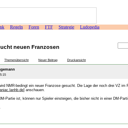
nk
Regeln
Foren
FTF
Strategie
Ludopedia
>
ucht neuen Franzosen
Themenübersicht
Neuer Beitrag
Druckansicht
üggemann
25:15
ird NMR-bedingt ein neuer Franzose gesucht. Die Lage der noch drei VZ im Fr
niac.lanhb.de
] anschauen.
M-Partie ist, können nur Spieler einsteigen, die bisher nicht in einer DM-Parti
,