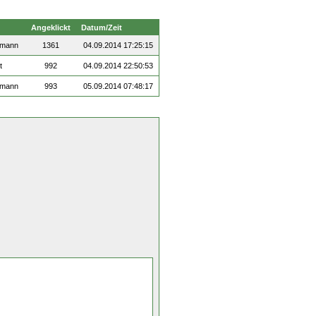
Angeklickt
Datum/Zeit
emann
1361
04.09.2014 17:25:15
t
992
04.09.2014 22:50:53
emann
993
05.09.2014 07:48:17