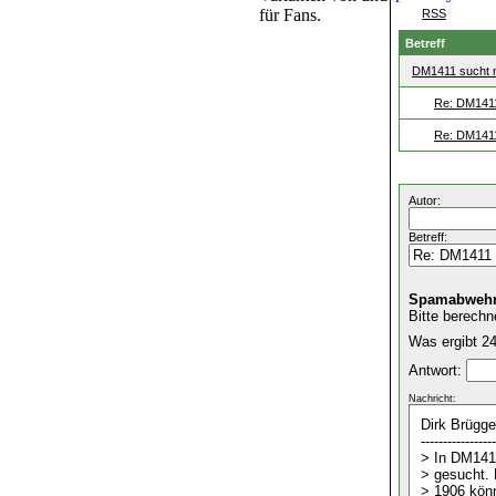
für Fans.
RSS
Betreff
DM1411 sucht 
Re: DM1411
Re: DM1411
Autor:
Betreff:
Spamabwehr
Bitte berechn
Was ergibt 24
Antwort:
Nachricht: