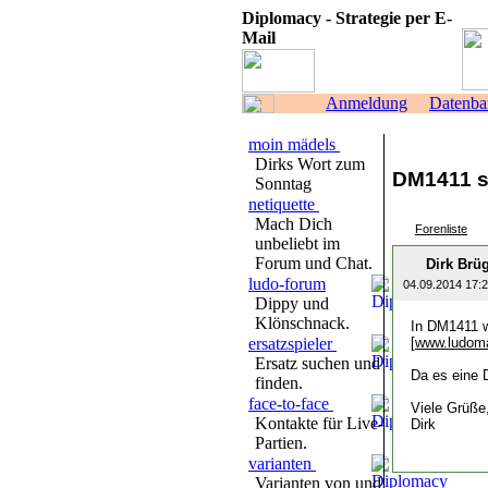
Diplomacy - Strategie per E-
Mail
Anmeldung
Datenba
moin mädels
Dirks Wort zum
DM1411 s
Sonntag
netiquette
Mach Dich
Forenliste
unbeliebt im
Forum und Chat.
Dirk Br
ludo-forum
04.09.2014 17:
Dippy und
Klönschnack.
In DM1411 w
ersatzspieler
[
www.ludoma
Ersatz suchen und
Da es eine D
finden.
face-to-face
Viele Grüße
Kontakte für Live-
Dirk
Partien.
varianten
Varianten von und