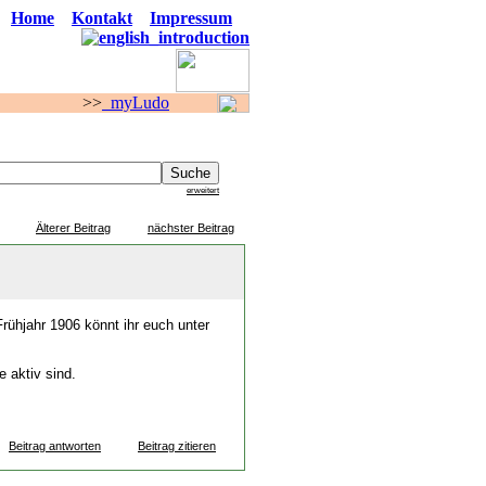
Home
Kontakt
Impressum
>
myLudo
F O R E N
erweitert
Älterer Beitrag
nächster Beitrag
ühjahr 1906 könnt ihr euch unter
e aktiv sind.
Beitrag antworten
Beitrag zitieren