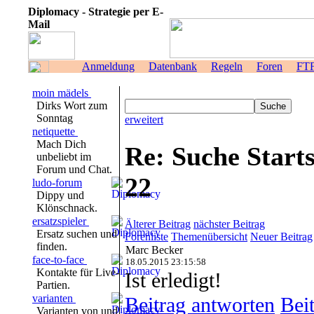
Diplomacy - Strategie per E-
Mail
Anmeldung
Datenbank
Regeln
Foren
FT
moin mädels
Dirks Wort zum
Sonntag
erweitert
netiquette
Mach Dich
Re: Suche Starts
unbeliebt im
Forum und Chat.
22
ludo-forum
Dippy und
Klönschnack.
ersatzspieler
Älterer Beitrag
nächster Beitrag
Ersatz suchen und
Forenliste
Themenübersicht
Neuer Beitrag
finden.
Marc Becker
face-to-face
18.05.2015 23:15:58
Kontakte für Live-
Ist erledigt!
Partien.
varianten
Beitrag antworten
Beit
Varianten von und