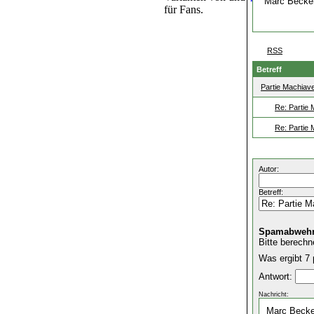
Marc Becke
für Fans.
RSS
Betreff
Partie Machiave
Re: Partie 
Re: Partie 
Autor:
Betreff:
Spamabwehr
Bitte berechn
Was ergibt 7 
Antwort:
Nachricht: