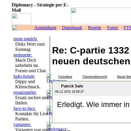
Diplomacy - Strategie per E-
Mail
Anmeldung
Datenbank
Regeln
Foren
FT
moin mädels
Dirks Wort zum
Re: C-partie 1332
Sonntag
netiquette
neuen deutschen
Mach Dich
unbeliebt im
Forum und Chat.
ludo-forum
Forenliste
Themenübersicht
Neuer Bei
Dippy und
Patrick Sahr
Klönschnack.
ersatzspieler
08.12.2015 19:09:37
Ersatz suchen und
finden.
Erledigt. Wie immer in
face-to-face
Kontakte für Live-
Partien.
varianten
Varianten von und