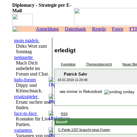
Diplomacy - Strategie per E-
Mail
Anmeldung
Datenbank
Regeln
Foren
FT
moin mädels
Dirks Wort zum
erledigt
Sonntag
netiquette
Mach Dich
Forenliste
Themenübersicht
Neuer Bei
unbeliebt im
Forum und Chat.
Patrick Sahr
ludo-forum
16.01.2016 11:20:48
Dippy und
Klönschnack.
wie immer in Rekordzeit
ersatzspieler
Ersatz suchen und
finden.
face-to-face
RSS
Kontakte für Live-
Betreff
Partien.
varianten
C-Partie 1337 braucht neue Queen
Varianten von und