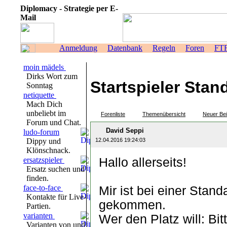
Diplomacy - Strategie per E-
Mail
Anmeldung
Datenbank
Regeln
Foren
FT
moin mädels
Dirks Wort zum
Startspieler Stan
Sonntag
netiquette
Mach Dich
unbeliebt im
Forenliste
Themenübersicht
Neuer Bei
Forum und Chat.
David Seppi
ludo-forum
Dippy und
12.04.2016 19:24:03
Klönschnack.
ersatzspieler
Hallo allerseits!
Ersatz suchen und
finden.
face-to-face
Mir ist bei einer Stan
Kontakte für Live-
gekommen.
Partien.
varianten
Wer den Platz will: Bi
Varianten von und