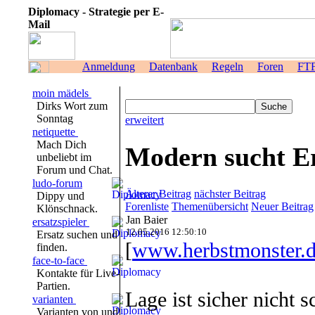
Diplomacy - Strategie per E-
Mail
Anmeldung
Datenbank
Regeln
Foren
FT
moin mädels
Dirks Wort zum
Sonntag
erweitert
netiquette
Mach Dich
Modern sucht Er
unbeliebt im
Forum und Chat.
ludo-forum
Älterer Beitrag
nächster Beitrag
Dippy und
Forenliste
Themenübersicht
Neuer Beitrag
Klönschnack.
Jan Baier
ersatzspieler
12.05.2016 12:50:10
Ersatz suchen und
[
www.herbstmonster.
finden.
face-to-face
Kontakte für Live-
Partien.
Lage ist sicher nicht
varianten
Varianten von und