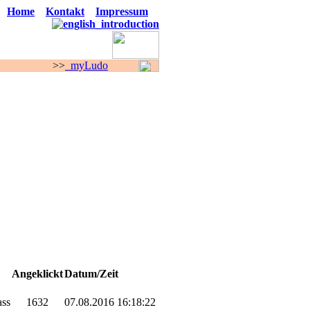
Home
Kontakt
Impressum
>
myLudo
F O R E N
Angeklickt
Datum/Zeit
ass
1632
07.08.2016 16:18:22