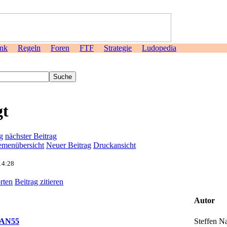
nk
Regeln
Foren
FTF
Strategie
Ludopedia
>
gt
g
nächster Beitrag
menübersicht
Neuer Beitrag
Druckansicht
14:28
rten
Beitrag zitieren
Autor
Steffen N
r AN55