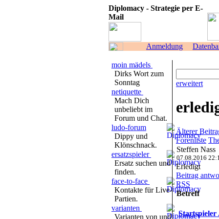
Diplomacy - Strategie per E-
Mail
Anmeldung
Datenba
moin mädels
Dirks Wort zum
Sonntag
erweitert
netiquette
Mach Dich
erledi
unbeliebt im
Forum und Chat.
ludo-forum
Älterer Beitra
Dippy und
Forenliste
The
Klönschnack.
Steffen Nass
ersatzspieler
07.08.2016 22:
Ersatz suchen und
Erledigt
finden.
Beitrag antwo
face-to-face
RSS
Kontakte für Live-
Betreff
Partien.
varianten
Startspiele
Varianten von und