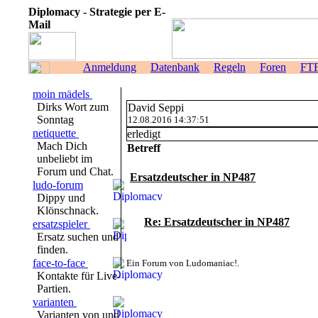
Diplomacy - Strategie per E-
Mail
Anmeldung
Datenbank
Regeln
Foren
FT
moin mädels
Dirks Wort zum
David Seppi
Sonntag
12.08.2016 14:37:51
netiquette
erledigt
Mach Dich
Betreff
unbeliebt im
Forum und Chat.
Ersatzdeutscher in NP487
ludo-forum
Dippy und
Klönschnack.
Re: Ersatzdeutscher in NP487
ersatzspieler
Ersatz suchen und
finden.
face-to-face
Ein Forum von Ludomaniac!.
Kontakte für Live-
Partien.
varianten
Varianten von und