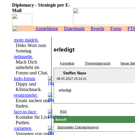
Diplomacy - Strategie per E-
Mail
Anmeldung
Datenbank
Regeln
Foren
FT
moin mädels
Dirks Wort zum
erledigt
Sonntag
netiquette
Mach Dich
Forenliste
Themenübersicht
Neuer Bei
unbeliebt im
Forum und Chat.
Steffen Nass
ludo-forum
08.01.2017 23:14:21
Dippy und
Klönschnack.
erledigt
ersatzspieler
Ersatz suchen und
finden.
face-to-face
RSS
Kontakte für Live-
Betreff
Partien.
Startspieler Colonial Anonym
varianten
Varianten von und