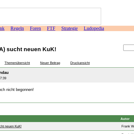
nk
Regeln
Foren
FTF
Strategie
Ludopedia
>
(A) sucht neuen KuK!
Themenübersicht
Neuer Beitrag
Druckansicht
indau
47:39
noch nicht begonnen!
Autor
cht neuen KuK!
Frank W