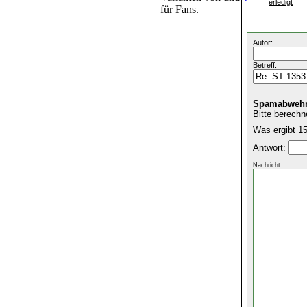
erledigt
für Fans.
Autor:
Betreff:
Spamabwehr
Bitte berechn
Was ergibt 15
Antwort:
Nachricht: