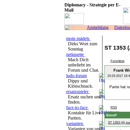
Diplomacy - Strategie per E-
Mail
Anmeldung
Datenba
moin mädels
Dirks Wort zum
ST 1353 
Sonntag
netiquette
Mach Dich
Forenliste
unbeliebt im
Forum und Chat.
Frank W
ludo-forum
23.03.2017 16:
Dippy und
Klönschnack.
Partie hat 
ersatzspieler
Ersatz suchen und
finden.
face-to-face
RSS
Kontakte für Live-
Betreff
Partien.
ST 1353 (A) su
varianten
Varianten von und