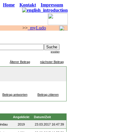
Home
Kontakt
Impressum
>
myLudo
F O R E N
erweitert
Älterer Beitrag
nächster Beitrag
Beitrag antworten
Beitrag zitieren
Angeklickt
Datum/Zeit
indau
2019
23.03.2017 16:47:39