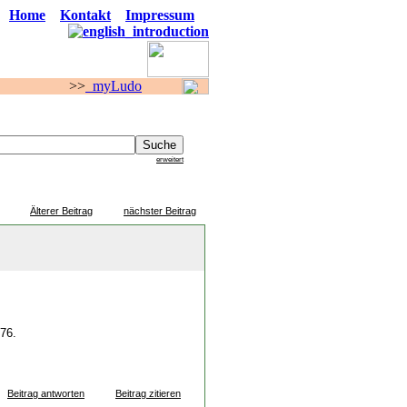
Home
Kontakt
Impressum
>
myLudo
F O R E N
erweitert
Älterer Beitrag
nächster Beitrag
 76.
Beitrag antworten
Beitrag zitieren