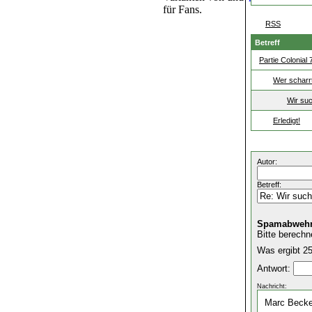
für Fans.
RSS
Betreff
Partie Colonial
Wer scharrt
Wir suc
Erledigt!
Autor:
Betreff:
Spamabwehr
Bitte berechn
Was ergibt 25
Antwort:
Nachricht: