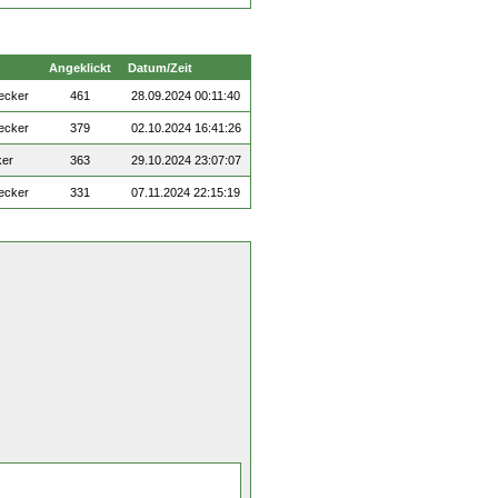
Angeklickt
Datum/Zeit
ecker
461
28.09.2024 00:11:40
ecker
379
02.10.2024 16:41:26
ker
363
29.10.2024 23:07:07
ecker
331
07.11.2024 22:15:19