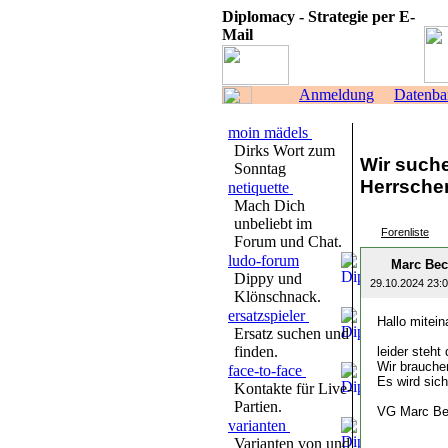
Diplomacy - Strategie per E-
Mail
Anmeldung
Datenba
moin mädels
Dirks Wort zum
Wir such
Sonntag
Herrscher
netiquette
Mach Dich
unbeliebt im
Forenliste
Forum und Chat.
ludo-forum
Marc Bec
Dippy und
29.10.2024 23:
Klönschnack.
ersatzspieler
Hallo mitein
Ersatz suchen und
finden.
leider steht
Wir brauchen
face-to-face
Es wird sich
Kontakte für Live-
Partien.
VG Marc Be
varianten
Varianten von und