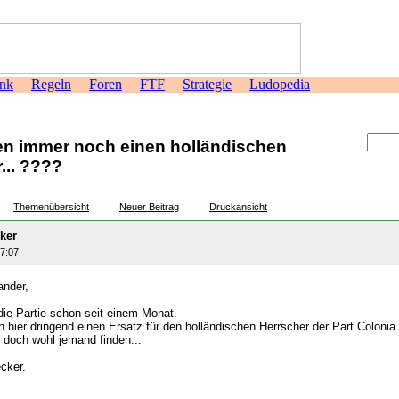
nk
Regeln
Foren
FTF
Strategie
Ludopedia
>
en immer noch einen holländischen
... ????
Themenübersicht
Neuer Beitrag
Druckansicht
ker
07:07
ander,
 die Partie schon seit einem Monat.
 hier dringend einen Ersatz für den holländischen Herrscher der Part Colonia
 doch wohl jemand finden...
cker.