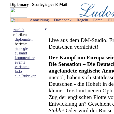
Diplomacy - Strategie per E-Mail
Anmeldung
Datenbank
Regeln
Foren
FT
zurück
rubriken
Live aus dem DM-Studio: En
diplomaten
berichte
Deutschen vernichtet!
strategie
ausland
Der Kampf um Europa wird 
kommentare
events
Die Sensation – Die Deutsc
varianten
angelandete englische Arm
ludo
alle Rubriken
uncool, haben sich stattdes
Deutschen - die Hoheit in der
kleiner Trost mit neuen Opt
Zug der englischen Flotte v
Entwicklung an? Geschieht
Stabb?
Oder wird der Russe 