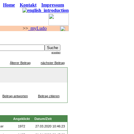
Home
Kontakt
Impressum
>
myLudo
F O R E N
erweitert
Älterer Beitrag
nächster Beitrag
Beitrag antworten
Beitrag zitieren
Angeklickt
Datum/Zeit
ker
1972
27.03.2020 10:46:23