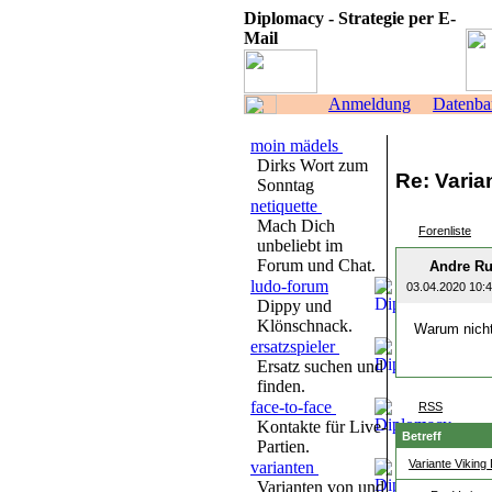
Diplomacy - Strategie per E-
Mail
Anmeldung
Datenba
moin mädels
Dirks Wort zum
Re: Varia
Sonntag
netiquette
Mach Dich
Forenliste
unbeliebt im
Forum und Chat.
Andre R
ludo-forum
03.04.2020 10:
Dippy und
Klönschnack.
Warum nich
ersatzspieler
Ersatz suchen und
finden.
face-to-face
RSS
Kontakte für Live-
Betreff
Partien.
Variante Viking
varianten
Varianten von und