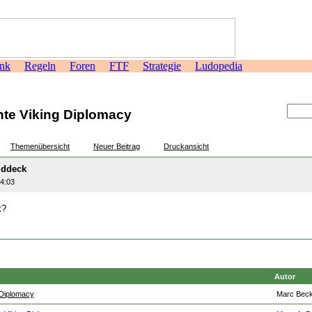
nk
Regeln
Foren
FTF
Strategie
Ludopedia
>
nte Viking Diplomacy
Themenübersicht
Neuer Beitrag
Druckansicht
uddeck
44:03
t?
Autor
 Diplomacy
Marc Bec