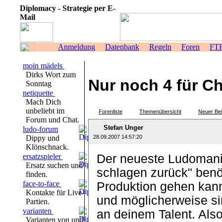
Diplomacy - Strategie per E-
Mail
Anmeldung
Datenbank
Regeln
Foren
FT
moin mädels
Dirks Wort zum
Nur noch 4 für C
Sonntag
netiquette
Mach Dich
unbeliebt im
Forenliste
Themenübersicht
Neuer Bei
Forum und Chat.
Stefan Unger
ludo-forum
Dippy und
28.09.2007 14:57:20
Klönschnack.
ersatzspieler
Der neueste Ludomani
Ersatz suchen und
schlagen zurück" benöt
finden.
face-to-face
Produktion gehen kann
Kontakte für Live-
und möglicherweise sin
Partien.
varianten
an deinem Talent. Als
Varianten von und