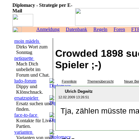
Diplomacy - Strategie per E-
Mail
Anmeldung
Datenbank
Regeln
Foren
FT
moin mädels
Dirks Wort zum
Crowded 1898 su
Sonntag
netiquette
Spieler ;-)
Mach Dich
unbeliebt im
Forum und Chat.
ludo-forum
Forenliste
Themenübersicht
Neuer Bei
Dippy und
Ulrich Degwitz
Klönschnack.
ersatzspieler
12.02.2009 13:26:51
Ersatz suchen und
finden.
Tja, zählen müsste man
face-to-face
Kontakte für Live-
Partien.
varianten
Varianten von und