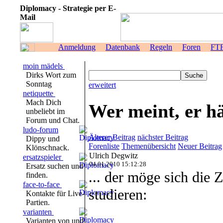
Diplomacy - Strategie per E-
Mail
Anmeldung
Datenbank
Regeln
Foren
FT
moin mädels
Dirks Wort zum
Sonntag
erweitert
netiquette
Mach Dich
Wer meint, er hä
unbeliebt im
Forum und Chat.
ludo-forum
Älterer Beitrag
nächster Beitrag
Dippy und
Forenliste
Themenübersicht
Neuer Beitrag
Klönschnack.
Ulrich Degwitz
ersatzspieler
04.01.2010 15:12:28
Ersatz suchen und
... der möge sich die 
finden.
face-to-face
studieren:
Kontakte für Live-
Partien.
varianten
Varianten von und