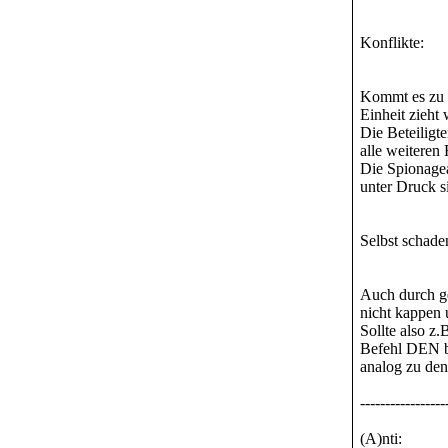
Konflikte:
Kommt es zu F
Einheit zieht
Die Beteiligt
alle weiteren
Die Spionagea
unter Druck s
Selbst schade
Auch durch ge
nicht kappen
Sollte also z
Befehl DEN be
analog zu den
-----------------
(A)nti: