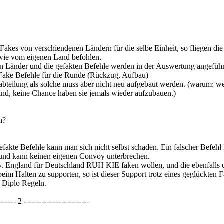
akes von verschiendenen Ländern für die selbe Einheit, so fliegen die 
 wie vom eigenen Land befohlen.
en Länder und die gefakten Befehle werden in der Auswertung angeführ
 Fake Befehle für die Runde (Rückzug, Aufbau)
bteilung als solche muss aber nicht neu aufgebaut werden. (warum: wei
ind, keine Chance haben sie jemals wieder aufzubauen.)
n?
fakte Befehle kann man sich nicht selbst schaden. Ein falscher Befehl
 und kann keinen eigenen Convoy unterbrechen.
.B. England für Deutschland RUH KIE faken wollen, und die ebenfalls 
im Halten zu supporten, so ist dieser Support trotz eines geglückten Fa
 Diplo Regeln.
------- 2 --------------------------