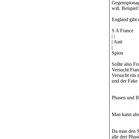
Gegenspionag
will. Beispiel:
England gibt 
S A France
| |
| Anti
|
Spion
Sollte also F
Versucht Fran
Versucht ein 
und der Fake 
Phasen und B
Man kann als
Da man den Sp
alle drei Pha