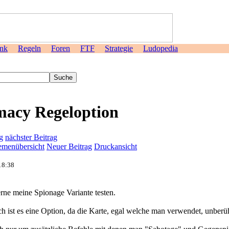
nk
Regeln
Foren
FTF
Strategie
Ludopedia
>
macy Regeloption
g
nächster Beitrag
menübersicht
Neuer Beitrag
Druckansicht
18:38
rne meine Spionage Variante testen.
ch ist es eine Option, da die Karte, egal welche man verwendet, unberüh