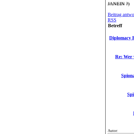
JA
NEIN
?)
Beitrag antwo
RSS
Betreff
Diplomacy R
Re: Wer w
Spiona
Spi
Autor: