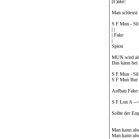
(F)ake:
Man schleust 
S F Mun - Sil
| |
| Fake
|
Spion
MUN wird also
Das kann bei
S F Mun - Sil
S F Mun Bur
Aufbau Fake:
S F Lon A --
Sollte der En
Man kann also
Man kann als