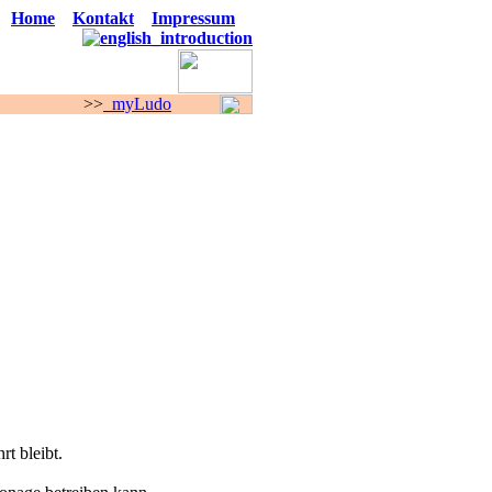
Home
Kontakt
Impressum
>
myLudo
F O R E N
rt bleibt.