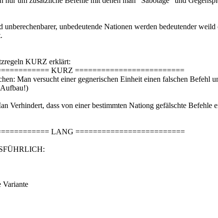
ch nur um zusätzliche Befehle mit denen man "Sabotage" und Gegenspi
d unberechenbarer, unbedeutende Nationen werden bedeutender weild 
.
tzregeln KURZ erklärt:
============ KURZ =========================
schen: Man versucht einer gegnerischen Einheit einen falschen Befehl un
Aufbau!)
n Verhindert, dass von einer bestimmten Nationg gefälschte Befehle 
============ LANG =========================
AUSFÜHRLICH:
e Variante