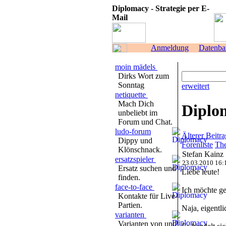
Diplomacy - Strategie per E-
Mail
Anmeldung
Datenba
moin mädels
Dirks Wort zum
Sonntag
erweitert
netiquette
Mach Dich
Diplo
unbeliebt im
Forum und Chat.
ludo-forum
Älterer Beitra
Dippy und
Forenliste
The
Klönschnack.
Stefan Kainz
ersatzspieler
23.03.2010 16:
Ersatz suchen und
Liebe leute!
finden.
face-to-face
Ich möchte ge
Kontakte für Live-
Partien.
Naja, eigentli
varianten
Varianten von und