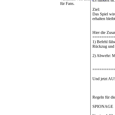
Es handelt si
für Fans.
Ziel:
Das Spiel wir
erhalten bleibt
Hier die Zusa
=========
1) Befehl fäl
Rückzug und 
2) Abwehr: Ma
=========
Und jetzt 
Regeln für di
SPIONAGE