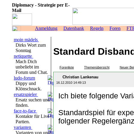
Diplomacy - Strategie per E-
Mail
Anmeldung
Datenbank
Regeln
Foren
FT
moin mädels
Dirks Wort zum
Standard Disband
Sonntag
netiquette
Mach Dich
unbeliebt im
Forenliste
Themenübersicht
Neuer Bei
Forum und Chat.
Christian Lankenau
ludo-forum
Dippy und
16.12.2010 14:49:13
Klönschnack.
ersatzspieler
Ich biete folgende Va
Ersatz suchen und
finden.
face-to-face
Standardspiel für exp
Kontakte für Live-
folgender Regelergän
Partien.
varianten
Varianten von und