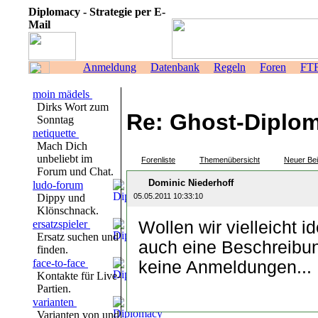
Diplomacy - Strategie per E-
Mail
Anmeldung
Datenbank
Regeln
Foren
FT
moin mädels
Dirks Wort zum
Re: Ghost-Diplo
Sonntag
netiquette
Mach Dich
unbeliebt im
Forenliste
Themenübersicht
Neuer Bei
Forum und Chat.
Dominic Niederhoff
ludo-forum
Dippy und
05.05.2011 10:33:10
Klönschnack.
ersatzspieler
Wollen wir vielleicht 
Ersatz suchen und
auch eine Beschreibu
finden.
face-to-face
keine Anmeldungen...
Kontakte für Live-
Partien.
varianten
Varianten von und