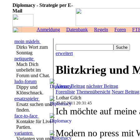
Diplomacy - Strategie per E-
Mail
Anmeldung
Datenbank
Regeln
Foren
FT
moin mädels
Dirks Wort zum
Sonntag
erweitert
netiquette
Mach Dich
Blitzkrieg und
unbeliebt im
Forum und Chat.
ludo-forum
Älterer Beitrag
nächster Beitrag
Dippy und
Forenliste
Themenübersicht
Neuer Beitrag
Klönschnack.
Lothar Gilch
ersatzspieler
25.07.2011 20:31:45
Ersatz suchen und
Ich möchte auf meine 
finden.
face-to-face
Kontakte für Live-
Partien.
Modern no press mit 
varianten
Varianten von und