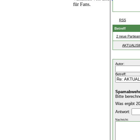
für Fans.
RSS
Betreff
2 neue Partiean
AKTUALISIE
Autor:
Betreff:
Spamabwehr
Bitte berechn
Was ergibt 20
Antwort:
Nachricht: