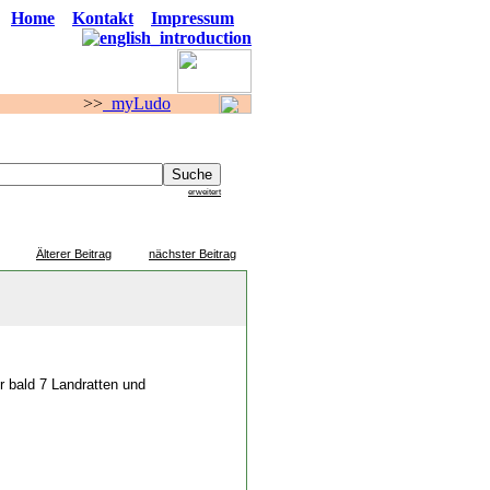
Home
Kontakt
Impressum
>
myLudo
F O R E N
erweitert
Älterer Beitrag
nächster Beitrag
ür bald 7 Landratten und