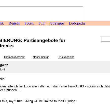
nk
Regeln
Foren
FTF
Strategie
Ludopedia
>
IERUNG: Partieangebote für
freaks
Themenübersicht
Neuer Beitrag
Druckansicht
egwitz
7:44
llo!
den leite ich bei Ludo allenfalls noch die Partie 'Fun-Dip #3' - sofern sich daf
r einfinden ...
om this, my future GMing will be limited to the DPjudge.