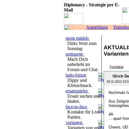
Diplomacy - Strategie per E-
Mail
Anmeldung
Datenba
moin mädels
Dirks Wort zum
AKTUALIS
Sonntag
Varianten
netiquette
Mach Dich
unbeliebt im
Forenliste
Forum und Chat.
ludo-forum
Ulrich D
Dippy und
28.11.2012 15:5
Klönschnack.
ersatzspieler
Nochmals ha
Ersatz suchen und
finden.
Aus Zeitgrün
Seeungeheue
face-to-face
Kontakte für Live-
JA
Partien.
... apart fr
varianten
Cheers, UD
Varianten von und