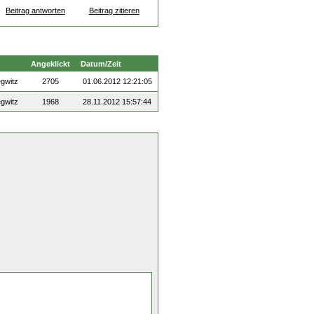
Beitrag antworten
Beitrag zitieren
Angeklickt
Datum/Zeit
egwitz
2705
01.06.2012 12:21:05
egwitz
1968
28.11.2012 15:57:44