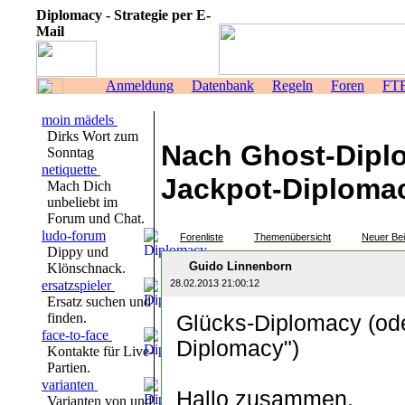
Diplomacy - Strategie per E-
Mail
Anmeldung
Datenbank
Regeln
Foren
FT
moin mädels
Dirks Wort zum
Nach Ghost-Dipl
Sonntag
netiquette
Jackpot-Diploma
Mach Dich
unbeliebt im
Forum und Chat.
ludo-forum
Forenliste
Themenübersicht
Neuer Bei
Dippy und
Guido Linnenborn
Klönschnack.
ersatzspieler
28.02.2013 21:00:12
Ersatz suchen und
finden.
Glücks-Diplomacy (od
face-to-face
Diplomacy")
Kontakte für Live-
Partien.
varianten
Hallo zusammen,
Varianten von und