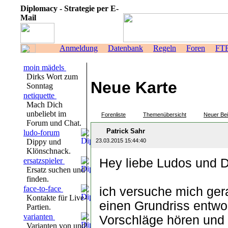
Diplomacy - Strategie per E-
Mail
Anmeldung
Datenbank
Regeln
Foren
FT
moin mädels
Dirks Wort zum
Neue Karte
Sonntag
netiquette
Mach Dich
unbeliebt im
Forenliste
Themenübersicht
Neuer Bei
Forum und Chat.
Patrick Sahr
ludo-forum
Dippy und
23.03.2015 15:44:40
Klönschnack.
ersatzspieler
Hey liebe Ludos und D
Ersatz suchen und
finden.
face-to-face
ich versuche mich ger
Kontakte für Live-
einen Grundriss entwo
Partien.
varianten
Vorschläge hören und o
Varianten von und